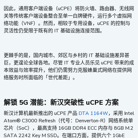
uCPE
因此，通用客户端设备（
）将防火墙、路由器、无线网
关等传统客户端设备整合至单一白牌硬件，运行多个虚拟网
VNF
uCPE
络功能（
）。然而，相较于专用设备，
的控制与
IT
灵活性仍受限于既有的
基础设施连接范围。
IT
更棘手的是，国内城市、郊区与乡村的
基础设施差异甚
IT
uCPE
巨，更遑论全球各地。尽管
专业人员乐见
带来的成
本效益与效率提升，他们仍需努力克服蜂巢式网络在提供网
络服务时所面临的「世代差距」。
5G
uCPE
解锁
潜能：新汉突破性
方案
uCPE
DTA 1164W
Intel
新汉计算机最新推出的
产品
，采用
Atom® C3000 Refresh
Denverton-R
（代号：
）网络系统单
SoC
16GB DDR4 ECC
8GB M.2
芯片（
），最高支持
内存与
SATA 2242 Key M SSD
1GbE
。在端口方面，提供六个