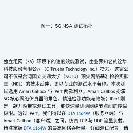
5G NSA
图一：
测试拓扑
独立组网（
）环境下的速度效能测试，由业界知名的诠隼
SA
科技股份有限公司（
）操刀。这家公
O’Prueba Technology Inc.
司不仅是台湾国立交通大学（
）顶尖网络基准检验实验
NCTU
室（
）的技术延伸，更以专业的测试水平著称。本次测
NBL
试选用
与
两款利器。
扮演
Amari Callbox
iPerf
Amari Callbox
核心网络仿真器的角色，精准检测功能与效能；
则
5G
iPerf
是一款开源带宽测试工具，能快速量测两网络节点间的传输
极限。透过
，我们得以在
（服务器端）与
iPerf
DTA 1164W
（客户端）之间，仿真
与
流量负载，
Amari Callbox
TCP
UDP
精准掌握
的最高网络吞吐量。详细测试配置，请
DTA 1164W