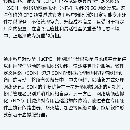
CPE
传统的客户端设备（
）已难以满足具备软件定义网络
SDN
/
NFV
5G
（
）
网络功能虚拟化（
）功能的
网络需求。这
CPE
些传统的
通常透过安装于客户端场所的固定功能专用硬
件提供服务，不仅管理复杂、升级成本高昂，且受限于特定
厂商的配置，在当今适应性和灵活性至关重要的动态环境
中，正逐渐成为沉重的负担。
uCPE
通用客户端设备（
）使网络平台供货商与系统整合商得
以利用软件驱动的虚拟网络功能，快速部署托管服务。软件
SDN
SDN
定义网络（
）透过
控制器管理应用程序与网络设
备间的互动，将所有设备集中于中央枢纽，以抽象方式处理
SDN
网络通讯。
的主要优势在于提升多网域网络的可视性，
协助管理者识别并消除网络盲点。另一方面，网络功能虚拟
NFV
化（
）则减少对专用基础设施的依赖，使过去在专用硬
件上执行的路由器、防火墙、加密等网络功能，能以软件形
式部署于虚拟服务器。