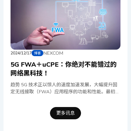
造成重大损失，因此确保系统的持续运作更是首要之
逐步渗透至中小企业（SMB）的日常运营之中。 固
务。 挑战 然而，在私有网络中实施健全的网络安全
定无线接取（FWA），为 5G 服务的存取，开辟了一
措施并非易事，其挑战在于跨越不同协议与资源，整
条崭新的道路，相较于传统固网，其优势不言而喻。
合复杂的技术和政策。 在制造环境中，必须持续监
透过无线连接，取代繁琐的有线布建，FWA 不仅能
控营运指针、机器效能日志、实时传感器读数等多元
大幅缩短部署时程，降低电缆基础建设的巨额投资，
数据。这些数据格式各异，且来自物联网（IoT）装
更能提供令人惊艳的高带宽、高可靠性与低延迟。这
置、工业控制系统、企业资源规划软件等多重来源。
意味着，更多使用者得以同时上线，尽情体验过去仅
为实现智慧工厂，IT/OT 基础设施的无缝连接与整
NEXCOM
2024/12/17
博客
能透过固网宽带实现的优质服务，例如流畅无碍的视
合，以及数据的有效收集、传输和清理至关重要。当
频会议，以及毫无延迟的网络研讨会。 挑战 通用客
5G FWA＋uCPE：你绝对不能错过的
需要 AI 训练模型和商业智能应用程序辅助决策时，此
户端设备（uCPE）如同一个强大的多功能平台，让服
网络黑科技！
重要性更为凸显。 另一项挑战是在安全措施和营运
务供货商与系统整合商得以迅速部署各式虚拟网络功
效率之间取得平衡，尤其在智能制造等对正常运行时
能（VNF）及服务。这意味着，透过 uCPE，硬件平
趋势 5G 技术正以惊人的速度加速发展，大幅提升固
间和效能要求极高的环境中。因此，必须优化软件驱
台化身为共享的运算资源池，赋予网络功能虚拟化与
定无线接取（FWA）应用程序的功能和性能。最初，
动加密加速技术的实施，以确保网络运作顺畅，避免
协作的无限可能。然而，不同 VNF 对资源的需求各
FWA 是为偏远和乡村地区经济上不可行的有线网络
延迟或瓶颈。 NEXCOM 解决方案 NEXCOM 的 DNA
异，一旦缺乏关键的硬件资源，势必影响特定 VNF 的
提供最后一哩连接的替代方案。在 5G 的推动下，受
140 是一款精巧的 AI-in-a-Box 网络设备，基于最新
效能与效率。这也正是为何，若未预先部署具备 5G
益于增加的带宽、完整的连接以及快速、灵活的部
更多讯息
的 Intel Atom® x7433RE 处理器（代号 Amston
网络能力的 uCPE，我们便难以期待 5G 网络服务能充
署，FWA 已进一步扩展到各种垂直市场。5G FWA
Lake）构建，针对边缘运算和软件定义网络进行了优
分满足用户的需求。 专为 4G 网络建构的 uCPE，在
技术的最新进展，为全球业者在庞大的商机中竞争奠
化。它解锁了更智能的云端安全服务，确保跨用户、