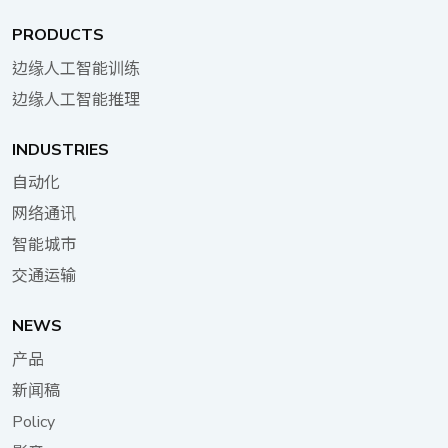
松更新、配置和扩展，而无需对硬件进行物理更改：
求。全系列产品皆支持 Wi-Fi 5、Wi-Fi 6、4G LTE 及
个应用程序的独特需求，才能精准挑选出最适合的设
安全修补程序、效能增强和新功能可以透过软件更新
5G FR1 无线连接，而 DFA 1163M 更独家支持 5G
PRODUCTS
备。 对于正在评估各种方案的服务供货商来说，以
及时推出。 NEXBOOT 是 NEXCOM 的专有故障转
FR2，也就是备受瞩目的毫米波（mmWAVE）技
下几点至关重要：设备在处理大量流量时的稳定性、
边缘人工智能训练
移机制，具有额外的操作系统轮换（循环）、操作系
术。5G 模块的加入，完美释放 FWA 的优势，而 Wi-
能否满足关键的低延迟需求、移动性和户外广域连接
统恢复以及硬件/软件诊断功能。操作系统故障转移是
边缘人工智能推理
Fi 6 则能实现办公室内各式装置的无缝连接。此外，
的支持度，以及能否提供一套全面且具前瞻性的解决
使用单独的物理储存位置实施的，包括板载 eMMC 和
DFA 1163 系列更配备丰富的有线连接接口，最多可
方案，满足当前和未来的需求。 针对不同的现场应
M.2 储存。DNA 140 提供两种模式可供选择：「动
INDUSTRIES
提供 12 个铜质埠，并可选配以太网络供电（PoE）
用，5G FWA 大致可分为四个等级：消费级、企业
态模式」，当主要操作系统故障时，动态切换到黄金
功能，轻松驱动网络摄影机、无线基地台（AP）或
自动化
级、工业级和电信级。不同等级的 5G FWA，各自专
操作系统；以及「强制模式」，使用闩锁开关强制重
5G 调制解调器等装置，展现极致的连接弹性。 DFA
注于不同的特性和功能，以便在各种使用场景中，都
网络通讯
新启动到黄金操作系统以进行恢复或诊断。 在 DNA
1163 的一大亮点，便是其内建的八埠 1GbE RJ45 管
能充分展现 5G FWA 的优势。下表 I 详细说明了这四
140 上启用 NEXBOOT 功能可实现不间断的服务并防
智能城市
理型交换器。这款交换器能有效卸除 CPU 在封包处
个等级 5G FWA 的特性。 表I 5G FWA 等级及其属
止停机，为营运奠定安全的基础。此增值功能增强了
理上的重担，释放出宝贵的运算资源，让 DFA 1163
交通运输
性 属性等级 带宽 效能 运算 (AI) 延迟 可靠性 切片 安
工厂环境中私有网络的整体稳定性，在这些环境中，
得以专注于更关键的虚拟功能运行。 结论 DFA
全性 PoE LAN IP代码 消费级 ★ ★★ ★ ★★★ ★ ★
存取物理装置可能具有挑战性，并确保了弹性且值得
1163，正是服务供货商与企业专业人士梦寐以求的
NEWS
★ ★ ★ - 企业级 ★★ ★★★ ★★★★★ ★★★
信赖的营运环境。 在内存方面，DNA 140 利用单个
uCPE 解决方案。它不仅能优化基础设施投资，更能
★★★★★ ★★ ★★★★★ ★★★★★ ★★ - 工业
产品
DDR5 4800 插槽，提高了效能和效率。此外，还保
在瞬息万变的 IT 环境中，助您保持领先地位，展现卓
级 ★★★★★★ ★★★ ★★★★★ ★ ★★★ ★★★
留了多个扩充插槽，用于双 5G 和单 Wi-Fi 模块，以
新闻稿
越的适应能力。专为中小企业环境量身打造的 DFA
★★★ ★★★★★ ★★★ IP5xIP6x 电信级
提供额外的无线路由，实现大规模物联网联机，以及
1163，采用最新技术架构，极致扩展虚拟网络部署的
Policy
★★★★★ ★★★ ★★★★★ ★★★ ★★★ ★★★
一个用于 AI 卡的插槽，以更好地适应智慧环境。 AI
资源池，让 IT 专业人员得以轻松驾驭各种应用场景与