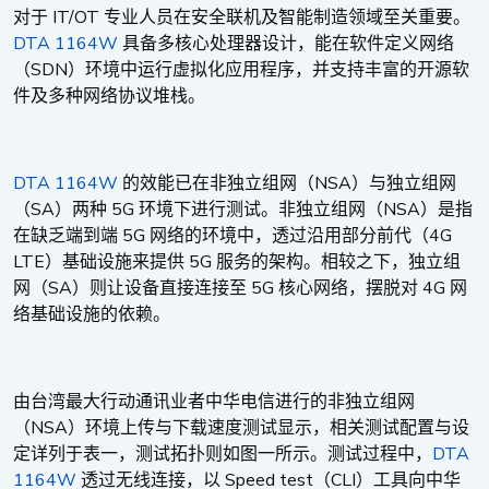
IT/OT
对于
专业人员在安全联机及智能制造领域至关重要。
DTA 1164W
具备多核心处理器设计，能在软件定义网络
SDN
（
）环境中运行虚拟化应用程序，并支持丰富的开源软
件及多种网络协议堆栈。
DTA 1164W
NSA
的效能已在非独立组网（
）与独立组网
SA
5G
NSA
（
）两种
环境下进行测试。非独立组网（
）是指
5G
4G
在缺乏端到端
网络的环境中，透过沿用部分前代（
LTE
5G
）基础设施来提供
服务的架构。相较之下，独立组
SA
5G
4G
网（
）则让设备直接连接至
核心网络，摆脱对
网
络基础设施的依赖。
由台湾最大行动通讯业者中华电信进行的非独立组网
NSA
（
）环境上传与下载速度测试显示，相关测试配置与设
DTA
定详列于表一，测试拓扑则如图一所示。测试过程中，
1164W
Speed test
CLI
透过无线连接，以
（
）工具向中华