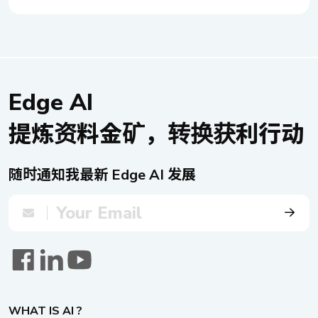
面对 5G 应用时，往往显得力不从心。所谓的 5G 网
定了基础。 爱立信 2023 年 6 月的报告预测，到
装置、应用程序和物联网的一致政策执行和访问控
络能力，不仅仅是 uCPE 管理流量的极限，更在于其
2028 年，全球 5G FWA 用户将突破两亿大关，占固
制。 DNA 140 配备四个 2.5GbE LAN 端口，以满足
与 5G 通讯中其他设备协同运作的默契。此外，为了
定网络连接的 17%。这份报告更指出，全球已有超过
多媒体或中小型企业数据传输的需求。其中两个端口
应对日益攀升的流量负载与虚拟化服务需求，有效管
百家电信业者，纷纷投入 5G FWA 应用服务的行列。
具有 PoE+ 功能，每个端口最高可提供
理 CPU 资源，也应被视为 uCPE 实现卓越 5G 联机的
在全球积极弥合数字落差的背景下，5G FWA 已跃升
30W（802.3at）的功率，显著简化了连接装置的安
关键指标。 我们提供的解决方案 为突破现有困境，
为实现全国宽带连接的关键推手。 目前，5G FWA
Edge AI
装和管理。透过透过单一以太网络线提供电源和数
新汉科技隆重推出新一代 uCPE 解决方案——
的主要舞台仍聚焦于公共网络，透过无线传输来实现
据，DNA 140 增强了灵活性，允许传感器、摄影机
nexCPE™ 系列。nexCPE™ 将多元硬件资源整合至单
提炼资料金矿，转换获利行动
「最后一哩」的连接。然而，随着 3GPP Release 17
和存取点等装置轻松重新定位，而无需额外的电源，
一系统，打造更全面的资源池，完美支持各式虚拟网
标准的正式底定，5G 的应用范畴正以前所未有的速
从而提高了制造环境中的整体能源效率和可靠性。
络功能（VNF）的运行。该系列首款力作 DFA
度扩张。除了 5G 的基本盘，如 FR1 和 FR2 频率范
在网络安全方面，DNA 140 由 Intel® 技术驱动，包
1163，专为中小企业应用量身打造。其精巧的外型设
随时通知我最新 Edge AI 发展
围内的 eMBB（增强型行动宽带）、URLLC（超可靠
括 Intel® AES 新指令、Intel® OS Guard、Intel®
计，能轻松融入任何工作环境，同时提供毫不妥协的
低延迟通讯）和 mMTC（大规模机器类型通讯），更
Boot Guard、Intel® 虚拟化技术（VT-x）、Intel®
卓越效能。DFA 1163 搭载 Intel Atom® C3000 处
加入了 5G 网络切片、5G TSN（时间敏感网络）、
定向 I/O 虚拟化技术（VT-d）等，提供先进的技术和
理器（代号：Denverton-R），并配备充裕的 64GB
5G 安全和 NTN（非地面网络）等进阶功能，这使得
处理能力，实现出色的联机能力、效能和高可用性。
DDR4 ECC 内存，透过 Intel® QAT（Intel®
5G FWA 技术得以在各种场景下，灵活建构 5G 专用
Intel Atom® x7433RE 采用软件驱动的 Intel®
QuickAssist Technology）智能管理资源分配，确保
网络。无论是智能工厂、智能制造、智能城市，还是
QuickAssist Technology（Intel® QAT），与传统处
各项虚拟网络功能皆能发挥极致效能。 在灵活的网
智能交通（5G-V2X），5G FWA 都将成为推动这些
理器中基于硬件的 Intel® QAT 相比，它提供了更高
络功能设计上，DFA 1163 系列提供了三种硬件配置
领域发展的强大引擎。 挑战 5G FWA 在各行各业、
的灵活性。它可以根据网络或应用程序的特定需求轻
选择，核心数分别为 4 核与 8 核，以满足不同应用需
WHAT IS AI ?
各种情境下的广泛应用，意味着我们必须深入了解每