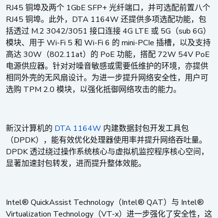
RJ45
1GbE SFP+
铜埠及两个
光纤端口，并可选配前置八个
RJ45
DTA 1164W
铜埠。此外，
还提供多项选配功能，包
M.2 3042/3051
4G LTE
5G
sub 6G
括透过
接口连接
或
（
）
Wi-Fi 5
Wi-Fi 6
mini-PCIe
模块、用于
和
的
插槽，以及支持
30W
802.11at
PoE
72W 54V PoE
高达
（
）的
功能，搭配
电源供应器。针对对噪音敏感或需要低维护的环境，亦提供
相同外壳的无风扇设计。为进一步提升网络安全性，用户可
TPM 2.0
选购
模块，以强化抵御网络攻击的能力。
DTA 1164W
新汉计算机的
内建数据封包开发工具包
DPDK
（
），能有效优化处理器使用率并提升网络吞吐量。
DPDK
透过绕过操作系统核心与虚拟机监控程序核心空间，
显著加速封包转发，进而提升整体效能。
Intel® QuickAssist Technology
Intel® QAT
Intel®
（
）与
Virtualization Technology
VT-x
（
）进一步强化了安全性，这