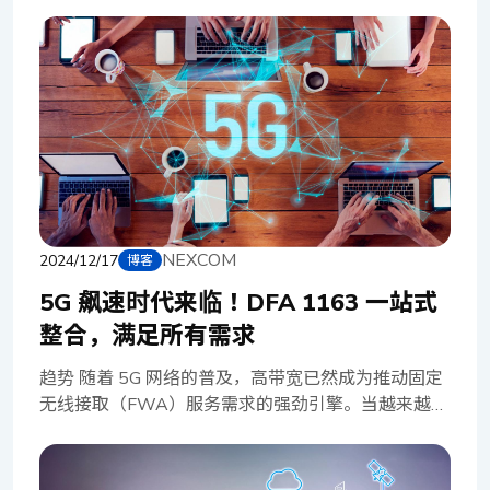
网络安全领域中，运用人工智能（AI）对抗日益精进
的网络攻击已成为重要趋势。面对黑客不断推陈出新
的入侵手法，IT 团队正积极导入 AI 技术，打造更强
大的数字安全防护网，以有效保护企业的宝贵资产。
人工智能（AI）系统在网络安全领域展现卓越能力，
能精准识别并分类敏感信息、深入检查网络封包与流
量模式、实时监控数据流、迅速侦测异常行为，并主
动响应潜在威胁。透过将AI深度整合至网络安全防护
体系，企业得以在大幅减少IT/OT人员介入的情况
下，更高效地保护关键信息资产，实现自动化、智慧
NEXCOM
2024/12/17
博客
化的安全防护。 网络传输中，数据加密与解密为确
保信息安全之必要环节，如何在加密强度与运算效能
5G 飙速时代来临！DFA 1163 一站式
间取得最佳平衡，实为一项技术挑战。透过导入先进
整合，满足所有需求
的软件驱动加密加速技术，私有网络得以在不牺牲制
造作业效率的前提下，有效保护敏感数据，防范专有
趋势 随着 5G 网络的普及，高带宽已然成为推动固定
信息与营运数据遭受潜在的网络入侵。 此外，操作
无线接取（FWA）服务需求的强劲引擎。当越来越多
系统在作业、升级或启动过程中展现的容错能力，对
的用户，在行动装置上尽情享受 5G 带来的飙速体验
于维持整体网络基础设施的稳定性至关重要。特别是
时，传统的固网线路已难以满足家庭成员间共享带宽
在高度自动化的制造环境中，任何形式的停机都可能
的渴望。这股趋势，不仅在家庭用户间悄然蔓延，更