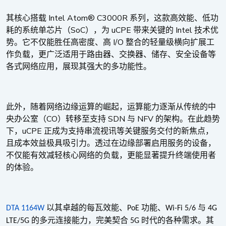
Intel Atom® C3000R
其核心搭载
系列，这款高效能、低功
SoC
uCPE
Intel
耗的系统单芯片（
），为
带来关键的
技术优
I/O
势。它不仅能胜任高密度、高
整合的轻量级横向扩展工
作负载，更广泛适用于路由器、交换器、储存、安全设备等
各式网络应用，展现其强大的多功能性。
此外，随着网络边缘运算的崛起，运算能力逐渐从传统的中
CO
SDN
NFV
央办公室（
）转移至支持
与
的架构。在此趋势
uCPE
下，
正成为支持串流视讯等关键服务交付的新焦点，
且成本效益极具吸引力。透过在边缘部署启用服务的设备，
不仅能有效减轻核心网络的负载，更能显著提升终端使用者
的体验。
以其卓越的每瓦效能、
功能、
与
DTA 1164W
PoE
Wi-Fi 5/6
4G
的多元连接能力，完美契合
时代的各种需求。其
LTE/5G
5G