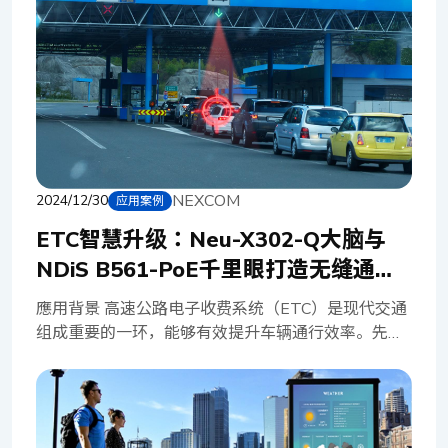
及时的追踪和数据驱动的决策变得更加困难。缺乏实
时数据和洞察力可能导致浪费，并对乳牛健康和生产
力产生负面影响。为了应对这些挑战，物联网
Gateway提供了一种创新的解决方案。NEXCOM
的 NDiS B561S 是一款轻巧的嵌入式无风扇计算机，
作为一个全面的智慧农业解决方案，它能与乳牛电子
卷标无缝整合，实现精准监控、自动化数据收集、营
养分析，并优化资源分配。 NDiS B561S 嵌入式无
NEXCOM
2024/12/30
应用案例
风扇计算机搭载 Intel® Core™ i5-8500T 处理器，提
供无缝连接，通过准确识别和追踪个别乳牛，有效提
ETC智慧升级：Neu-X302-Q大脑与
升乳牛健康和性能。该系统可便捷串联繁殖记录、健
NDiS B561-PoE千里眼打造无缝通行
康指针和牛奶产量…等实时数据，为操作员提供重要
新体验
讯息，以便就营养、繁殖策略和必要的医疗行为做出
應用背景 高速公路电子收费系统（ETC）是现代交通
明智的决策，实现智慧农业。 物联网Gateway还可
组成重要的一环，能够有效提升车辆通行效率。先进
透过 M.2 2230 Key E 串接温度和湿度传感器，以进
的ETC系统结合「实时车辆识别」与「黑名单监控」
行周遭环境监控，减少热伤害和其他潜在的对乳牛健
两种功能，可协助警方追踪车辆失窃等违法行为。该
康不利条件的风险。透过整合 LAN 和 Wi-Fi 功能，以
解决方案结合强大的边缘运算、高速数据处理和多元
及直觉的触控式 HMI 接口，农场操作员可远程监控农
设备连接性，确保机器能在各种严苛的环境下持续运
场运营状态。操作员随时取得 RFID 卷标的实时数