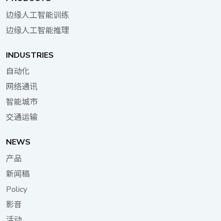
信息站可自动调整亮度，确保所有信息在各种光线条
件下皆清晰可读，同时提升系统的能源效率，符合现
边缘人工智能训练
代都市永续发展的目标。 对于信息站营运商而言，
边缘人工智能推理
远程管理能力至关重要。他们可透过 LAN 或 LTE 更
新内容并执行系统维护，大幅降低营运成本，并确保
INDUSTRIES
高效管理。 这些边缘运算系统不仅改善了访客体
自动化
验，还为都市规划和观光管理提供了宝贵的数据洞
察。透过 USB 3.2 高带宽端口连接的摄影机，Neu-
网络通讯
X102-N50 确保数据的流畅撷取和传输，实现访客流
智能城市
量的实时监控和分析。这种先进的功能使都市规划人
交通运输
员和观光官员能够做出明智的决策、优化资源分配，
并提升整体都市移动性，同时为游客和当地居民提供
NEWS
无缝且愉悦的体验。 Neu-X102-N50 代表了智慧城
市技术的一大进步，它与都市景观无缝融合，同时为
产品
游客和当地居民提供必要的服务。随着城市更多区域
新闻稿
采用这项技术，我们可以预期人们与滨水地区互动和
Policy
导航的方式将发生转变，从而开启一个信息丰富且参
与度高的都市观光新纪元。 应用架构图
影音
活动