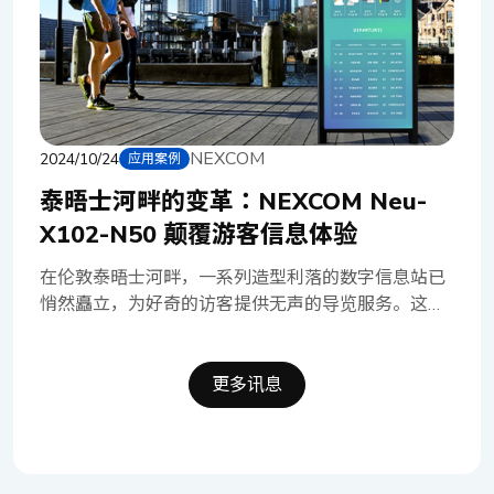
作。 解決方案 本次案例中的 ETC 系统以 Neu-
据，接收实时警报，并从任何地方做出明智的决策，
X302-Q 作为主要运算设备，同时透过 NDiS B561-
显著提高效率和灵活性。 透过创新的 NDiS
PoE 控制 ETC 闸门，同时透过 PoE 摄影机进行影像
B561S 嵌入式无风扇计算机和乳牛卷标，畜牧业可以
捕捉。在这样协同运作的架构下，实现了强大的实时
彻底改变营运方式，验证牲畜数据，并减少传统纸笔
数据分析，实现了有效的过路费管理和影像监控。
记录造成的人为错误。这种先进且可回溯的解决方案
Neu-X302-Q： ETC 系统的强大「大脑」 Neu-
大幅改善了食品安全、监管效率、资源分配。 应用
NEXCOM
2024/10/24
应用案例
X302-Q 作为主要运算设备，负责处理车辆数据、进
架构图 产品特点 支持第 12代 Intel® Core™
行黑名单比对，如发现在黑名单中的车辆便会发出警
泰晤士河畔的变革：NEXCOM Neu-
i3/i5/i7 LGA 插槽型嵌入式处理器，最高达35W
报。Neu-X302-Q 的无风扇设计且搭载Intel® 第九
X102-N50 颠覆游客信息体验
Intel® PCH H610芯片 Intel® UHD 770 系列图形运
代/第八代 Core™ 处理器和高 I/O 扩充性，使Neu-
算引擎 支持 2 个独立的 4K2K 60Hz 显示输出 轻巧且
X302-Q非常适合放置于恶劣环境下，并全年无休的
在伦敦泰晤士河畔，一系列造型利落的数字信息站已
纤薄的设计 (H: 39mm) 支援宽温0~50°C 2 个 HDMI
运作。该设备能处理大规模数据传输并及其低延迟的
悄然矗立，为好奇的访客提供无声的导览服务。这些
2.0，2 个 USB 3.2，4 个 USB 2.0，1 个 GbE LAN，
特性，结合以上特色，使其成为 ETC 系统的首选
现代化的信息站实时显示船班时刻表、天气信息以及
2 个 2.5 GbE LAN 3个 M.2 Key B/E/M 无风扇计算机
NDiS B561-PoE：ETC 系统的「千里眼」 NDiS
丰富的在地信息，彻底改变了河滨体验。而驱动这些
B561-PoE 搭载第十二代 Intel® Core™ 处理器，不
创新信息枢纽的核心，正是 NEXCOM 强大的 Neu-
更多讯息
仅能有效控制 ETC 闸门，更具备先进的影像辨识能
X102-N50 边缘运算系统，为这座智能城市的进化注
力。透过实时影像分析，其 能迅速将车辆信息传输
入强劲动力。 这些创新的信息站正全面革新城市滨
至 Neu-X302-Q，实现高效的数据处理。NDiS
水地区的访客体验。尽管其外观可能因应在地美学而
B561-PoE 搭载先进图像处理技术，能以无缝方式呈
有所不同，但其核心始终如一：NEXCOM 强大的