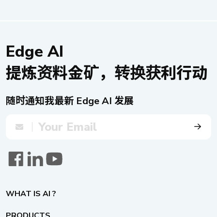
现可视化影像，PoE 功能让数据传输与电源供应合而
Neu-X102-N50 边缘运算系统。 这些信息站的核心
为一，仅需单一线路，，大幅简化布线工程。其坚固
搭载专为户外应用量身打造的卓越技术。Neu-X102-
耐用的设计，使其能够在各种恶劣环境下持续工作。
N50 采用 Intel Alder Lake-N N50 处理器，并支持高
ETC 系统在导入Neu-X302-Q 和 NDiS B561-
达 16GB 的 RAM，确保在严苛环境下也能提供流畅
Edge AI
PoE 后，发生了革命性的变化。透过以上两项产品的
的效能。其在 -5°C 至 50°C 的宽温作业范围，使其能
导入，使得通行费的收费更加准确、高效，同时也加
提炼资料金矿，转换获利行动
够适应各种气候条件。 Neu-X102-N50 的技术实力
强了对拒缴过路费的车辆和违法行为的监控。Neu-
不仅止于其处理器。它支持最多两个 HDMI 端口，可
X302-Q 与 NDiS B561-PoE 为智能交通系统开辟了
播放生动内容，提供引人注目的视觉效果，吸引并告
新的道路，使用路人更加安全可靠。 应用架构图
随时通知我最新 Edge AI 发展
知访客。其 M.2 和 mPCIe 插槽支持扩充储存，以及
LTE 和 Wi-Fi 6 联机能力，确保有充足的空间储存丰
富内容，并提供闪电般的无线连接速度。这些功能使
信息站能够作为全面的信息枢纽，轻松应对智能城市
中的高流量区域。 游客可透过生动的 32 吋触控屏
幕，存取远远超出船班时刻表和天气信息的丰富信
息。在地景点、餐饮推荐，甚至是实时空气质量数
据，皆触手可及。边缘运算系统的双 2.5GbE LAN 端
WHAT IS AI ?
口和 4G LTE 联机能力，确保这些信息始终保持最新
状态且随时可用。透过 USB 光传感器和 COM 端口，
PRODUCTS