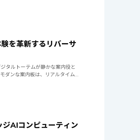
tion and blacklist monitoring
eft and other illegal activities. The
d data processing and reliable
er harsh highway conditions.
Neu-X302-Q as the main computing
nd also capture the images through
ust, real-time data analysis,
 vehicle data, running blacklist
デジタルトーテムが静かな案内役と
cles. Its fanless design,
のモダンな案内板は、リアルタイム
ility made it ideal for 24/7
表示し、リバーサイドでの体験一新
handled large-scale data
、NEXCOMの強力なNeu-
eal-time ETC operations. NDiS
える原動力です。 これらの革新的な情
2th Gen Intel® Core™ processor,
全体で、観光客の体験に革命をもた
mages of vehicles passing though
なるものの、中核を担うのは、
-X302-Q to process the data. Its
eu-X102-N50です。 これら
 visualization, and the PoE
ッジAIコンピューティン
れた技術が組み込まれています。
y delivering both data and power
と最大16GB のRAMを搭載しており、厳しい
terrupted operations in extreme