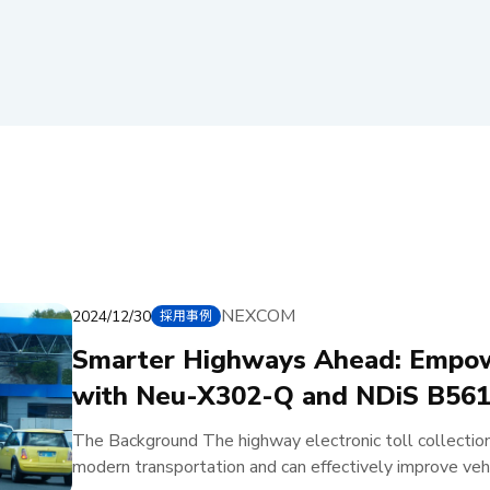
NEXCOM
2024/12/30
採用事例
Smarter Highways Ahead: Empo
with Neu-X302-Q and NDiS B561
Tolling and Vehicle Monitoring
The Background The highway electronic toll collection
modern transportation and can effectively improve vehic