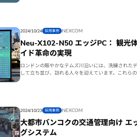
ETC system, combined with real-time vehicle identifica
functions, assists the police in tracking down vehicle th
solution combines powerful edge computing, high-spee
device connectivity to ensure seamless operation und
Solution Overview The ETC system was built using 
NEXCOM
2024/10/24
採用事例
device and NDiS B561-PoE to control the ETC gate a
Neu-X102-N50 エッジPC： 観光体験を革新するリバーサ
PoE camera. These devices collaborated to deliver rob
イド革命の実現
enabling effective toll management and monitoring. Neu-X302-Q The Neu-X302-
Q served as the main computing platform for processing
ロンドンの賑やかなテムズ川沿いには、洗練された
comparisons, and triggering alerts for unauthorized vehi
して立ち並び、訪れる人々を迎えています。これら
Intel® 8th/9th Core™ processor, and high I/O expandab
の船のスケジュールや天気情報、地域の詳細情報を
operation in harsh roadside environments. The device 
しています。このスマートシティの進化の中心にあるのが
communication and ensured minimal latency, critical for r
X102-N50 であり、これら革新的な情報ハブを支
B561-PoE The NDiS B561-PoE, powered by Intel® 1
報トーテムは、市内のウォーターフロントの観光地
not only to controls the ETC gate but also captures i
らしています。その外観は地域の美観に合わせて異
NEXCOM
2024/10/23
ETC lane and immediately communicates with the Neu
採用事例
NEXCOMの強力なエッジコンピューティングシステム、N
advanced graphics support allowed seamless real-time
大都市バンコクの交通管理向け エ
のトーテムの中心には、屋外用途向けに特化した優
functionality significantly reduced wiring complexity b
グシステム
Neu-X102-N50 は、Intel® Processor N50
through a single cable. Its rugged design ensured unin