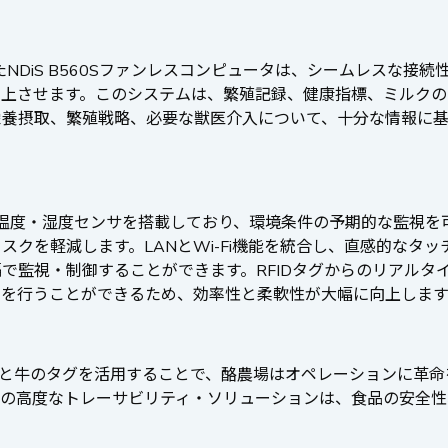
セッサを搭載したNDiS B560Sファンレスコンピュータは、シームレ
向上させます。このシステムは、繁殖記録、健康指標、ミルクの
栄養摂取、繁殖戦略、必要な獣医介入について、十分な情報に
介して温度・湿度センサを搭載しており、環境条件の予期的な監視
クを軽減します。LANとWi-Fi機能を統合し、直感的なタッ
で監視・制御することができます。RFIDタグからのリアルタ
定を行うことができるため、効率性と柔軟性が大幅に向上します
ュータと牛のタグを活用することで、酪農場はオペレーションに
この高度なトレーサビリティ・ソリューションは、食品の安全性