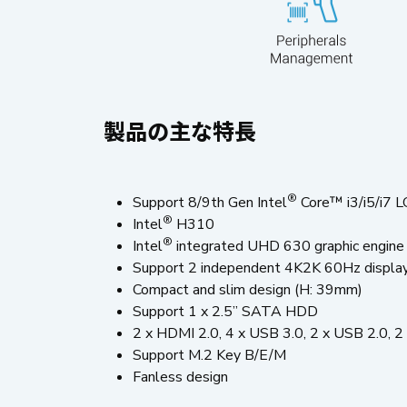
製品の主な特長
®
Support 8/9th Gen Intel
Core™ i3/i5/i7 
®
Intel
H310
®
Intel
integrated UHD 630 graphic engine
Support 2 independent 4K2K 60Hz displa
Compact and slim design (H: 39mm)
Support 1 x 2.5” SATA HDD
2 x HDMI 2.0, 4 x USB 3.0, 2 x USB 2.0, 2 
Support M.2 Key B/E/M
Fanless design