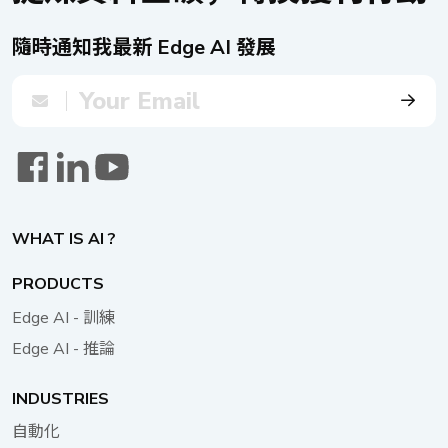
EtherCAT 控制架構所面對的穩定性、效能不佳及運作延遲
等難題。此款控制器專為高階自動化應用設計，具備超低延
隨時通知我最新 Edge AI 發展
遲同步功能，可支援多個 EtherCAT 從站模組，實現多軸協
同運動控制，適用於各種構型機器人，如人型機器人、四足
機器人及機械手臂。搭載 NVIDIA® JetPack™ SDK，以 AI
運算能力提升機器人視覺辨識與動作效率，使機器人能因應
環境狀態動態調整運作決策。此解決方案可應用於工業自動
化、製造業與物流業的智慧工廠、裝配線與機器人物料搬運
等場域。 VTK-SCAP 備援電池模組（BBU, Backup battery
unit）： VTK-SCAP 專為車輛/鐵路電腦設計，是一款先進的
WHAT IS AI ?
超級電容電池備援電力模組（BBU)，其複雜的電源管理系統
可提供不間斷的電源穩定性。VTK-SCAP 具有更高的充放電
PRODUCTS
效率，可維持最大輸出功率 200W。透過擴充模式（1 x
Edge AI - 訓練
VTK-SCAP-M + 3 x VTK-SCAP-S），VTK-SCAP 可支援
60W 系統運作長達 6 分鐘。 智慧車載電腦 ATC 系列產
Edge AI - 推論
品： ATC 系列產品搭載 NVIDIA® Jetson™ 平台，提供即時
AI 推論能力，適用於大眾運輸、客用車載系統與軌道應用。
INDUSTRIES
ATC 系列強固型產品具備高度耐用性，包括 IP67 等級防護
自動化
能力以及寬溫等特色，能在攝氏 -40°C 至高溫 70°C 的嚴苛