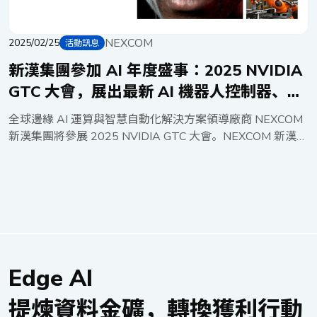
NEXCOM
2025/02/25
活動訊息
新漢集團參加 AI 年度盛事：2025 NVIDIA
GTC 大會，展出最新 AI 機器人控制器、智
慧車載解決方案
全球邊緣 AI 運算與智慧自動化解決方案領導廠商 NEXCOM
新漢集團將參展 2025 NVIDIA GTC 大會。NEXCOM 新漢將
於現場展出創新的 AI 技術，發表全球首款搭載 NVIDIA®
Jetson AGX Orin™ 模組的 Dual EtherCAT AI 機器人控制
器，內建 NEXCOM 新漢自主開發的即時作業系統，支援雙
重 EtherCAT 主站架構，實現高精準度實時運動控制，提升
機器人應用效能。此外，新漢也將展示應用於交通運輸系統
的備援電池模組 BBU（Backup Battery Unit）及用於行動邊
緣 AI 運算的智慧車載電腦 ATC（Advanced Telematics
Edge AI
Computer）。 展出重點： 雙重 EtherCAT 主站 AI 機器人
控制器（Dual EtherCAT Master AI Robot Controller）：
提煉資料金礦，轉換獲利行動
NEXCOM 新漢最新的雙 EtherCAT 控制架構可解決單一