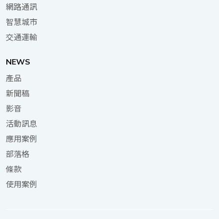
網路通訊
環境中長時間穩定運作，應對行駛中所遇到的各種狀況。
2025 NVIDIA GTC AI大會 活動詳情： 活動日期: 2025 年 3
智慧城市
月 17 日至 21 日 活動地點: 美國加州聖荷西會議中心 (San
交通運輸
Jose Convention Center) 活動攤位: 編號 1738 展位 (透過
此連結進行活動註冊，可享門票八折優惠)
NEWS
產品
新聞稿
影音
活動訊息
應用案例
部落格
條款
使用案例