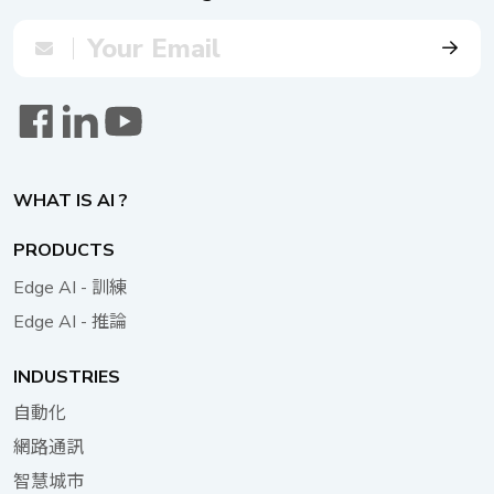
內高效運行，展現其卓越的性能，即使在亞熱帶氣候特有的
能夠做出明智的決策、優化資源分配，並提升整體都市移動
高溫和濕度的嚴苛條件下也能正常運作。 AIEdge-X®500
性，同時為遊客和當地居民提供無縫且愉悅的體驗。 Neu-
由Intel® 8th/9th Gen. Core™處理器驅動，整合了圖形處理
X102-N50 代表了智慧城市技術的一大進步，它與都市景觀
功能，具有大容量儲存，並有豐富的I/O接口支援外部設備，
無縫融合，同時為遊客和當地居民提供必要的服務。隨著城
以有效滿足工業人工智能的需求，包括圖像處理/優化、機
市更多區域採用這項技術，我們可以預期人們與濱水地區互
器/深度學習和機器視覺。 預計在接下來的2到3年
動和導航的方式將發生轉變，從而開啟一個資訊豐富且參與
內， AIEdge-X®500 Edge AI運算解決方案將在曼谷的100
度高的都市觀光新紀元。 應用架構圖
個其他地點部署，以協助警方進行交通管理並減少城市中的
WHAT IS AI ?
交通違規行為。 應用示意圖 滿足應用需求的主要特點
LGA1151插座，適用於第8/9代Intel® Core™處理器
PRODUCTS
（35W/65W/95W*）* 如果需要95W CPU，請選擇P/N：
Edge AI - 訓練
10W20X50001X0 4個2.5英寸HDD/SSD插槽，支援RAID
Edge AI - 推論
0/1/5/10 可擴展的PCIe x16/PCIe x4/PCI插槽，方便連接圖
形卡， 適用於各種AI應用 1個Intel® I219-LM Gb和1個
Intel® I211 Gigabit Ethernet Controller 支援Intel® AMT
INDUSTRIES
自動化
網路通訊
智慧城市