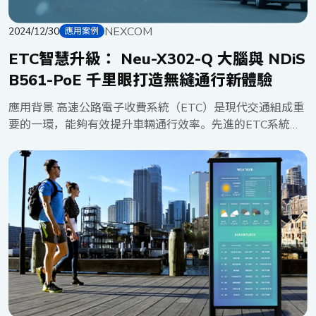
NEXCOM
2024/12/30
應用案例
ETC智慧升級： Neu-X302-Q 大腦與 NDiS
B561-PoE 千里眼打造無縫通行新體驗
應用背景 高速公路電子收費系統（ETC）是現代交通組成重
要的一環，能夠有效提升車輛通行效率。先進的ETC系統結
合「即時車輛識別」與「黑名單監控」兩種功能，可協助警
方追蹤車輛失竊等違法行為。該解決方案結合強大的邊緣運
算、高速數據處理和多元設備連接性，確保機器能在各種嚴
苛的環境下持續運作。 解決方案 本次案例中的 ETC 系統
以 Neu-X302-Q 作為主要運算設備，同時透過 NDiS B561-
PoE 控制 ETC 閘門，同時透過 PoE 攝影機進行影像捕捉。
在這樣協同運作的架構下，實現了強大的即時數據分析，實
現了有效的過路費管理和影像監控。 Neu-X302-Q： ETC
系統的強大「大腦」 Neu-X302-Q 作為主要運算設備，負責
處理車輛數據、進行黑名單比對，如發現在黑名單中的車輛
便會發出警報。Neu-X302-Q 的無風扇設計且搭載Intel® 第