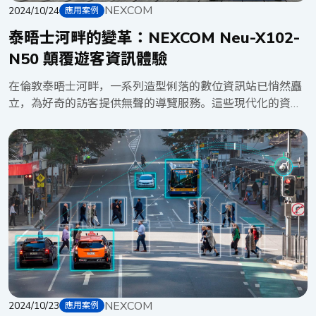
NEXCOM
九代/第八代 Core™ 處理器和高 I/O 擴充性，使Neu-X302-Q
2024/10/24
應用案例
非常適合放置於惡劣環境下，並全年無休的運作。該設備能
泰晤士河畔的變革：NEXCOM Neu-X102-
處理大規模數據傳輸並及其低延遲的特性，結合以上特色，
N50 顛覆遊客資訊體驗
使其成為 ETC 系統的首選。 NDiS B561-PoE：ETC 系統
的「千里眼」 NDiS B561-PoE 搭載第十二代 Intel® Core™
在倫敦泰晤士河畔，一系列造型俐落的數位資訊站已悄然矗
處理器，不僅能有效控制 ETC 閘門，更具備先進的影像辨識
立，為好奇的訪客提供無聲的導覽服務。這些現代化的資訊
能力。透過即時影像分析，其 能迅速將車輛資訊傳輸
站即時顯示船班時刻表、天氣資訊以及豐富的在地資訊，徹
至 Neu-X302-Q，實現高效的數據處理。NDiS B561-
底改變了河濱體驗。而驅動這些創新資訊樞紐的核心，正是
PoE 搭載先進影像處理技術，能以無縫方式呈現視覺化影
NEXCOM 強大的 Neu-X102-N50 邊緣運算系統，為這座智
像，PoE 功能讓數據傳輸與電源供應合而為一，僅需單一線
慧城市的進化注入強勁動力。 這些創新的資訊站正全面革
路，，大幅簡化佈線工程。其堅固耐用的設計，使其能夠在
新城市濱水地區的訪客體驗。儘管其外觀可能因應在地美學
各種惡劣環境下持續工作。 ETC 系統在導入Neu-X302-
而有所不同，但其核心始終如一：NEXCOM 強大的 Neu-
Q 和 NDiS B561-PoE 後，發生了革命性的變化。透過以上
X102-N50 邊緣運算系統。 這些資訊站的核心搭載專為戶
兩項產品的導入，使得通行費的收費更加準確、高效，同時
外應用量身打造的卓越技術。Neu-X102-N50 採用 Intel
也加強了對拒繳過路費的車輛和違法行為的監控。Neu-
Alder Lake-N N50 處理器，並支援高達 16GB 的 RAM，確
X302-Q 與 NDiS B561-PoE 為智慧交通系統開闢了新的道
保在嚴苛環境下也能提供流暢的效能。其在 -5°C 至 50°C 的
路，使用路人更加安全可靠。 應用架構圖
寬溫作業範圍，使其能夠適應各種氣候條件。 Neu-X102-
NEXCOM
N50 的技術實力不僅止於其處理器。它支援最多兩個 HDMI
2024/10/23
應用案例