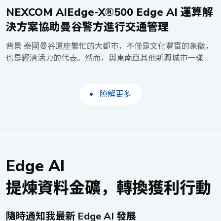
連接埠，可播放生動內容，提供引人注目的視覺效果，吸引
NEXCOM AIEdge-X®500 Edge AI 運算解
並告知訪客。其 M.2 和 mPCIe 插槽支援擴充儲存，以及
決方案協助曼谷警方進行交通管理
LTE 和 Wi-Fi 6 連線能力，確保有充足的空間儲存豐富內
容，並提供閃電般的無線連線速度。這些功能使資訊站能夠
背景 泰國曼谷這座繁忙的大都市，不僅是文化豐富的象徵，
作為全面的資訊樞紐，輕鬆應對智慧城市中的高流量區域。
也是經濟活力的代表。然而，與東南亞其他新興城市一樣，
遊客可透過生動的 32 吋觸控螢幕，存取遠遠超出船班時刻
它的成長帶來了一個前所未有的挑戰——交通擁堵。曼谷約
表和天氣資訊的豐富資訊。在地景點、餐飲推薦，甚至是即
有500個地點設有紅綠燈，但在許多地區，這些交通號誌仍
時空氣品質資料，皆觸手可及。邊緣運算系統的雙 2.5GbE
由定時器控制，未能根據實際交通情況進行調整。 泰國政
瞭解更多
LAN 連接埠和 4G LTE 連線能力，確保這些資訊始終保持最
府啟動了“泰國4.0計劃”，將人工智能整合到城市交通管理系
新狀態且隨時可用。透過 USB 光感測器和 COM 連接埠，資
統中，以優化道路狀況，提升城市交通規劃。 解決方案
訊站可自動調整亮度，確保所有資訊在各種光線條件下皆清
AIEdge-X®500的LAN Port可連接到安裝在十字路口的
晰可讀，同時提升系統的能源效率，符合現代都市永續發展
CCTV交通攝影鏡頭，用於記錄和執行車牌識別，以抓取超
的目標。 對於資訊站營運商而言，遠端管理能力至關重
速、越過紅線和在禁停區停車的交通違規者。 此外，曼谷
要。他們可透過 LAN 或 LTE 更新內容並執行系統維護，大
Edge AI
交通政策規劃辦公室制定了一個交通管理模型，利用人工智
幅降低營運成本，並確保高效管理。 這些邊緣運算系統不
能估算每小時的交通擁擠情況，分析瓶頸並即時提出解決方
提煉資料金礦，轉換獲利行動
僅改善了訪客體驗，還為都市規劃和觀光管理提供了寶貴的
案。例如，根據交通流量調整紅綠燈時間。
數據洞察。透過 USB 3.2 高頻寬連接埠連接的攝影機，Neu-
NEXCOM AIEdge-X®500外觀輕巧可放置到交通信號箱
X102-N50 確保資料的流暢擷取和傳輸，實現訪客流量的即
中，其可在0°C到45°C的溫度範圍和10%到90%的濕度範圍
隨時通知我最新 Edge AI 發展
時監控和分析。這種先進的功能使都市規劃人員和觀光官員