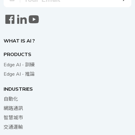
iPerf 兩款利器。Amari Callbox 扮演 5G 核心網路模擬器的
以上），以精準偵測快速移動的物件，避免產生運動模糊或
角色，精準檢測功能與效能；iPerf 則是一款開源頻寬測試工
延遲。 YOLOv5s 以其高幀率（每秒 189.89 幀）的優勢，
具，能快速量測兩網路節點間的傳輸極限。透過 iPerf，我們
非常適合用於智慧工廠中入口及限制區域的持續監控。它能
得以在 DTA 1164W（伺服器端）與 Amari Callbox（客戶
夠即時偵測未經授權的人員或車輛，並立即向安全團隊發出
端）之間，模擬 TCP 與 UDP 流量負載，精準掌握 DTA
警報，這種快速反應對於維護敏感生產區域的安全至關重
1164W 的最高網路吞吐量。詳細測試配置，請參閱表二。
WHAT IS AI ?
要。適用場景： 即時物件偵測。 YOLOv5m 雖幀率較低
表二5G SA 測試配置 項目 規格敘述 系統 DTA 1164W CPU
（每秒 78.47 幀），但仍適用於偵測設備行為或位置的變化
C3436L 記憶體 8 GB (Transcend) 作業系統 Ubuntu 18.04.5
PRODUCTS
或異常情況，這些異常可能暗示網路安全威脅，例如篡改、
LTS 5.4.53 BIOS 5.13 (G157T006) Sub 6G 模組 Thales
嘗試遠端變更機器設定，或透過受損裝置引入惡意軟體。適
Edge AI - 訓練
MV31-W Sub 6G 驅動程式 T99W175.F0.1.0.0.8.PN.001
用場景： 設備篡改與異常偵測。 YOLOv7_tiny 具備高幀率
Edge AI - 推論
Sub 6G 模組韌體 T99W175.F0.0.0.5.7.GC.004 1 測試工具
（每秒 186.68 幀）及輕量化設計，使其成為管理智慧工廠
iPerf 版本：2.0.10 測試伺服器 AMARI Callbox 測試拓撲
中大規模物聯網環境的理想選擇。它能夠快速處理來自大量
如圖二所示，透過無線連接，DTA 1164W 運行 iPerf 伺服
INDUSTRIES
物聯網裝置的資料，識別任何異常模式或未經授權的裝置連
器端工具，與 Amarisoft Callbox 進行數據交換。Amarisoft
自動化
線。適用場景： 大規模物聯網裝置監控。 YOLOv7 的幀率
Callbox 模擬具備 UPF 功能的 5G 基地台，負責將封包
最低（每秒 19.17 幀），適用於深入分析複雜行為或執行詳
網路通訊
（IP、TCP、UDP）精準轉發至 iPerf 客戶端，進行詳細的
細監控任務。可用於偵測需要長期仔細觀察的高級持續性威
數據分析。在獨立組網（SA）的 5G 環境下，DTA 1164W
智慧城市
脅（APT）。適用場景： 詳細威脅分析與複雜行為偵測。
的測試結果分別為上傳 32Mbps、下載 498Mbps（詳見表
交通運輸
測試結果證明了 DNA 140 作為一款通用邊緣裝置，能夠無
三），這些數值僅供參考，並非該設備的極限。 圖二：