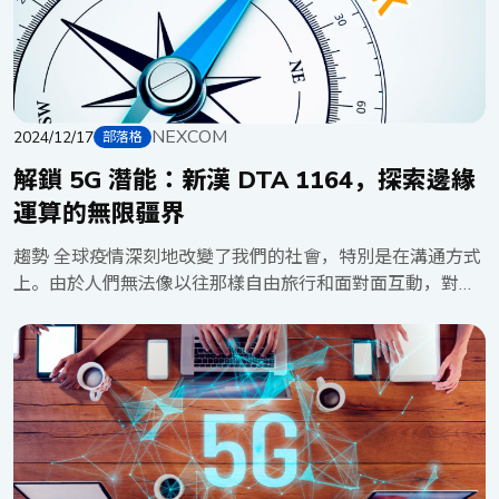
回應潛在威脅。透過將AI深度整合至網路安全防護體系，企
業得以在大幅減少IT/OT人員介入的情況下，更高效地保護
關鍵資訊資產，實現自動化、智慧化的安全防護。 網路傳
輸中，資料加密與解密為確保資訊安全之必要環節，如何在
加密強度與運算效能間取得最佳平衡，實為一項技術挑戰。
NEXCOM
透過導入先進的軟體驅動加密加速技術，私有網路得以在不
2024/12/17
部落格
犧牲製造作業效率的前提下，有效保護敏感資料，防範專有
解鎖 5G 潛能：新漢 DTA 1164，探索邊緣
資訊與營運資料遭受潛在的網路入侵。 此外，作業系統在
運算的無限疆界
作業、升級或啟動過程中展現的容錯能力，對於維持整體網
路基礎設施的穩定性至關重要。特別是在高度自動化的製造
趨勢 全球疫情深刻地改變了我們的社會，特別是在溝通方式
環境中，任何形式的停機都可能造成重大損失，因此確保系
上。由於人們無法像以往那樣自由旅行和面對面互動，對於
統的持續運作更是首要之務。 挑戰 然而，在私有網路中實
有線、無線、固定或行動網路連線的需求呈現爆發性成長，
施健全的網路安全措施並非易事，其挑戰在於跨越不同協定
成為我們日常生活中的新常態。此時，5G 寬頻的出現恰如
與資源，整合複雜的技術和政策。 在製造環境中，必須持
其分，能夠有效處理 IT 網路中龐大的數據流量。5G
續監控營運指標、機器效能日誌、即時感測器讀數等多元資
FWA（固定無線接取）技術提供了一種無線寬頻連接的替代
料。這些資料格式各異，且來自物聯網（IoT）裝置、工業
方案，不僅能取代傳統需要耗費大量時間和資金建置電纜基
控制系統、企業資源規劃軟體等多重來源。 為實現智慧工
礎設施的有線連接，更具備 5G 的所有關鍵優勢：高頻寬、
廠，IT/OT 基礎設施的無縫連接與整合，以及資料的有效收
高可靠性和低延遲 更高的頻寬，意味著更多人能同時進行
集、傳輸和清理至關重要。當需要 AI 訓練模型和商業智慧應
流暢的視訊會議、舉辦無延遲的網路研討會，甚至享受高品