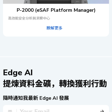
能運行。 結論 DFA 1163，正是服務供應商與企業專業人
提供不同層級的偵測速度、準確性和資源需求，使其適用於
下載速度測試顯示，相關測試配置與設定詳列於表一，測試
士夢寐以求的 uCPE 解決方案。它不僅能優化基礎設施投
不同的網路安全 AI 應用程式。NEXCOM 已在 DNA 140 上
P-2000 (eSAF Platform Manager)
拓撲則如圖一所示。測試過程中，DTA 1164W 透過無線連
資，更能在瞬息萬變的 IT 環境中，助您保持領先地位，展現
測試了四個 YOLO 版本： YOLOv5s： 專為追求速度及低資
接，以 Speed test（CLI）工具向中華電信 NSA 基地台傳輸
高效能安全分析與洞察中心
卓越的適應能力。專為中小企業環境量身打造的 DFA
源環境所設計，提供快速的目標檢測能力。 YOLOv5m： 在
資料。測試結果顯示，在非獨立 5G 架構下，DTA 1164W
1163，採用最新技術架構，極致擴展虛擬網路部署的資源
速度與準確度之間取得良好平衡，適用於中等資源需求的應
瞭解更多
的最大上傳速度為 149.79 Mbps，下載速度為 763.32
池，讓 IT 專業人員得以輕鬆駕馭各種應用場景與使用案例，
用場景。 YOLOv7_tiny： 極致輕量化，針對超快速效能及資
Mbps（詳見表三），符合 5G 資料傳輸的常見需求。 表
無論是 5G 公共網路或專屬的私有網路，皆能游刃有餘。這
源有限的環境進行最佳化。 YOLOv7： 提供最高的檢測準確
一5G NSA 測試配置 項目 規格敘述 系統 DTA 1164W CPU
項任務極具挑戰性，而 DFA 1163，則完美地完成了使命。
度，專為具備較強運算能力的系統所設計。 測試結果以每
C3436L 記憶體 8 GB (Transcend) 作業系統 Ubuntu 18.04.5
DFA 1163 桌上型專業 uCPE，適用於無線寬頻應用搭載
秒幀數（FPS）顯示在表 II 中。FPS 越高，AI 系統就能越快
LTS 5.4.53 BIOS G157T004 Sub 6G 模組 Thales MV31-
Intel Atom® C3000R 處理器 桌上型低功耗系統 Intel
識別和回應潛在威脅或異常情況，從而最大限度地降低錯過
W Sub 6G 驅動程式 Linux-image-5.4.53_dfa1163-
Atom® C3558R/3758R SoC 12 個 RJ45 連接埠（可選
偵測的風險，並確保連續、有效的監控。此外，更高的 FPS
1.1.1_amd64.deb Sub 6G 模組韌體
PoE+ 供電） 1 個 10GbE SFP+ 連接埠 1 個 1GbE SFP 連接
可降低延遲，從而更快地回應偵測到的事件，這對於維持系
Edge AI
T99W175.F0.0.0.5.7.GC.004 1 測試工具 Speed test (CLI)
埠 支援 Wi-Fi 6 支援 4G LTE 和 5G FR1 SA/NSA 模式 支援
統的安全性和營運效率至關重要。 圖表 II DNA 140 YOLO
1.0.0.2 測試伺服器 中華電信 - 台北 (id = 18445) 圖一：
5G FR2 NSA 模式（僅限 DFA 1163M） 支援 TSN（僅限
提煉資料金礦，轉換獲利行動
模型測試結果 模型 解析度 DNA 140, FPS YOLOv5s.hef 640
5G NSA 測試拓撲 獨立組網（SA）環境下的速度效能測
DFA 1163M）
x 640 189.89 YOLOv5m.hef 78.47 YOLOv7_tiny.hef 186.68
試，由業界知名的詮隼科技股份有限公司（O’Prueba
YOLOv7.hef 19.17 對於基本的物件偵測任務而言，每秒 15
Technology Inc.）操刀。這家公司不僅是台灣國立交通大學
隨時通知我最新 Edge AI 發展
至 30 幀（FPS）被視為最低要求，以確保能合理精確地捕
（NCTU）頂尖網路基準測試實驗室（NBL）的技術延伸，
捉場景中的動態與變化。若應用於即時安全監控或智慧製造
更以專業的測試水準著稱。本次測試選用 Amari Callbox 與
等更高要求的場景，則建議採用更高的 FPS（每秒 60 幀或