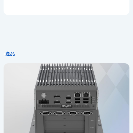
1163，專為中小企業應用量身打造。其精巧的外型設計，能
賴的營運環境。 在記憶體方面，DNA 140 利用單個 DDR5
電源供應器。針對對噪音敏感或需要低維護的環境，亦提供
輕鬆融入任何工作環境，同時提供毫不妥協的卓越效能。
4800 插槽，提高了效能和效率。此外，還保留了多個擴充
相同外殼的無風扇設計。為進一步提升網路安全性，使用者
DFA 1163 搭載 Intel Atom® C3000 處理器（代號：
插槽，用於雙 5G 和單 Wi-Fi 模組，以提供額外的無線路
可選購 TPM 2.0 模組，以強化抵禦網路攻擊的能力。 新漢
Denverton-R），並配備充裕的 64GB DDR4 ECC 記憶體，
由，實現大規模物聯網連線，以及一個用於 AI 卡的插槽，以
電腦的 DTA 1164W 內建資料封包開發套件（DPDK），能
透過 Intel® QAT（Intel® QuickAssist Technology）智慧管
更好地適應智慧環境。 AI 整合 DNA 140 透過 mini-PCIe
有效優化處理器使用率並提升網路吞吐量。DPDK 透過繞過
理資源分配，確保各項虛擬網路功能皆能發揮極致效能。
插槽採用節能的 Hailo-8 邊緣 AI 處理器，可在邊緣實現即
作業系統核心與虛擬機器監控程式核心空間，顯著加速封包
在靈活的網路功能設計上，DFA 1163 系列提供了三種硬體
時、低延遲和高效的 AI 推論。為了證明 DNA 140 上的 AI
轉發，進而提升整體效能。 Intel® QuickAssist
配置選擇，核心數分別為 4 核與 8 核，以滿足不同應用需
效能，NEXCOM 運行了幾個版本的 YOLO（You Only Look
產品
Technology（Intel® QAT）與 Intel® Virtualization
求。全系列產品皆支援 Wi-Fi 5、Wi-Fi 6、4G LTE 及 5G
Once）電腦視覺模型。YOLO 使用 PyTorch 進行物件偵測，
Technology（VT-x）進一步強化了安全性，這對於 IT/OT
FR1 無線連接，而 DFA 1163M 更獨家支援 5G FR2，也就
並以更高的推論速度運作，使其適用於即時應用程式。YOLO
專業人員在安全連線及智慧製造領域至關重要。DTA
是備受矚目的毫米波（mmWAVE）技術。5G 模組的加入，
是一個很好的物件偵測器，可以偵測小型物件。它是同類模
1164W 具備多核心處理器設計，能在軟體定義網路
完美釋放 FWA 的優勢，而 Wi-Fi 6 則能實現辦公室內各式
型中最快的模型之一，特別適合製造環境中的網路安全物聯
（SDN）環境中運行虛擬化應用程式，並支援豐富的開源軟
裝置的無縫連接。此外，DFA 1163 系列更配備豐富的有線
網應用程式，在這些應用程式中，快速且精確的偵測至關重
體及多種網路協定堆疊。 DTA 1164W 的效能已在非獨立
連接介面，最多可提供 12 個銅質埠，並可選配乙太網路供
要。詳細的測試配置如圖表 1 所示。 圖表 1DNA 140 測試
組網（NSA）與獨立組網（SA）兩種 5G 環境下進行測試。
電（PoE）功能，輕鬆驅動網路攝影機、無線基地台（AP）
配置 Item DNA 140 CPU Intel Atom® x7425RE, 4 cores
非獨立組網（NSA）是指在缺乏端到端 5G 網路的環境中，
或 5G 數據機等裝置，展現極致的連接彈性。 DFA 1163
記憶體 1 x 16GB DDR5 4800 SODIMM SSD 1 x 64GB
透過沿用部分前代（4G LTE）基礎設施來提供 5G 服務的架
的一大亮點，便是其內建的八埠 1GbE RJ45 管理型交換器。
SATA III M.2 SSD 儲存 eMMC 32GB onboard 擴充 1 x
構。相較之下，獨立組網（SA）則讓設備直接連接至 5G 核
這款交換器能有效卸載 CPU 在封包處理上的重擔，釋放出
Hailo-8R (in internal mPCIe slot) Ubuntu 23.04 核心 6.2
心網路，擺脫對 4G 網路基礎設施的依賴。 由台灣最大行
寶貴的運算資源，讓 DFA 1163 得以專注於更關鍵的虛擬功
YOLO 模型提供針對不同營運需求量身定制的不同版本，並
動通訊業者中華電信進行的非獨立組網（NSA）環境上傳與