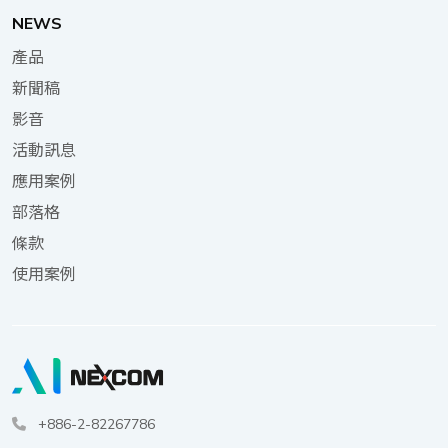
縫整合至各種網路安全應用程式中，並根據工廠的需求，滿
5G SA 測試拓撲 測試結果強烈證明，DTA 1164W 已蓄
NEWS
足特定的網路安全需求。DNA 140 作為入門級桌上型電
勢待發，完美兼容 5G NSA 與 SA 兩種網路環境。這款產品
腦，特別適合物件偵測、存取控制及物聯網相關應用程式等
產品
不僅是從小規模 NSA 網路平穩過渡至完整 SA 網路的理想選
低資源網路安全任務。 結論 隨著網路安全環境的快速演
擇，更是中小企業在 5G 時代搶佔先機的長期 uCPE 解決方
新聞稿
進，持續開發並整合人工智慧與軟體驅動技術，對於維持強
案。 表三DTA 1164W 在 NSA 和 SA 5G 環境中的速度
影音
大的防禦體系，並支援智慧化環境的安全成長至關重要。然
效能結果 項目 上傳 下載 NSA (中華電信基地台) 149 Mbps
而，實施與管理這些複雜系統，需要採取策略性方法，在效
活動訊息
763 Mbps SA (O’Prueba) 32 Mbps 498 Mbps 結論 新漢電
能與安全性之間取得平衡，並確保全面的即時覆蓋。 透過
應用案例
腦 DTA 1164W 以豐富的選配功能為傲，旨在賦予 IT 專業
在私有網路中部署 NEXCOM 的 DNA 140，有助於提升數位
人士在多元部署場景與應用案例中，靈活部署設備的能力，
部落格
領域的安全性與彈性。其先進的 AI 擴充功能，為網路安全應
無論是 5G 公共網路或專屬的私有網路，皆能輕鬆駕馭。
條款
用程式中的智慧威脅偵測，提供了靈活性與適應性。其豐富
其核心搭載 Intel Atom® C3000R 系列，這款高效能、低功
的功能設計，使其成為希望將 AI 整合至 5G、SD-WAN、
使用案例
耗的系統單晶片（SoC），為 uCPE 帶來關鍵的 Intel 技術優
SASE 及其他安全應用程式的企業之理想選擇。 DNA 140
勢。它不僅能勝任高密度、高 I/O 整合的輕量級橫向擴展工
在各項網路安全任務中展現卓越效能，尤其在涉及視覺資料
作負載，更廣泛適用於路由器、交換器、儲存、安全設備等
處理與分析、即時監控及物件偵測等任務上。儘管 DNA
各式網路應用，展現其強大的多功能性。 此外，隨著網路
140 定位為入門級網路安全桌上型電腦，但測試已證實，其
邊緣運算的崛起，運算能力逐漸從傳統的中央辦公室（CO）
提供的 AI 功能足以強化各種動態環境中私有網路的整體安全
轉移至支援 SDN 與 NFV 的架構。在此趨勢下，uCPE 正成
性與彈性。
為支援串流視訊等關鍵服務交付的新焦點，且成本效益極具
+886-2-82267786
吸引力。透過在邊緣部署啟用服務的設備，不僅能有效減輕