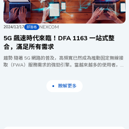
用程式輔助決策時，此重要性更為凸顯。 另一項挑戰是在
質的 Netflix 或 YouTube 影音串流，徹底擺脫以往四處尋找
安全措施和營運效率之間取得平衡，尤其在智慧製造等對正
訊號良好位置的困擾。而更低的延遲，則讓資訊傳輸速度趨
常運行時間和效能要求極高的環境中。因此，必須優化軟體
近即時，進一步將更多關鍵任務轉移至線上處理，提升整體
驅動加密加速技術的實施，以確保網路運作順暢，避免延遲
NEXCOM
效率。 面對瞬息萬變的 IT 基礎設施環境，營運商與企業專
2024/12/17
部落格
或瓶頸。 NEXCOM 解決方案 NEXCOM 的 DNA 140 是一
業人士始終致力於尋找更優質的替代方案，期能以最合理的
5G 飆速時代來臨！DFA 1163 一站式整
款精巧的 AI-in-a-Box 網路設備，基於最新的 Intel Atom®
預算，部署最高效的設備。 挑戰 傳統的客戶端設備
x7433RE 處理器（代號 Amston Lake）構建，針對邊緣運
合，滿足所有需求
（CPE）已難以滿足具備軟體定義網路（SDN）/網路功能虛
算和軟體定義網路進行了優化。它解鎖了更智慧的雲端安全
擬化（NFV）功能的 5G 網路需求。這些傳統的 CPE 通常透
趨勢 隨著 5G 網路的普及，高頻寬已然成為推動固定無線接
服務，確保跨使用者、裝置、應用程式和物聯網的一致政策
過安裝於客戶端場所的固定功能專用硬體提供服務，不僅管
取（FWA）服務需求的強勁引擎。當越來越多的使用者，在
執行和存取控制。 DNA 140 配備四個 2.5GbE LAN 連接
理複雜、升級成本高昂，且受限於特定廠商的配置，在當今
行動裝置上盡情享受 5G 帶來的飆速體驗時，傳統的固網線
埠，以滿足多媒體或中小型企業資料傳輸的需求。其中兩個
適應性和靈活性至關重要的動態環境中，正逐漸成為沉重的
路已難以滿足家庭成員間共享頻寬的渴望。這股趨勢，不僅
連接埠具有 PoE+ 功能，每個連接埠最高可提供
負擔。 通用客戶端設備（uCPE）使網路平台供應商與系統
在家庭用戶間悄然蔓延，更逐步滲透至中小企業（SMB）的
瞭解更多
30W（802.3at）的功率，顯著簡化了連接裝置的安裝和管
整合商得以利用軟體驅動的虛擬網路功能，快速部署託管服
日常運營之中。 固定無線接取（FWA），為 5G 服務的存
理。透過透過單一乙太網路線提供電源和資料，DNA 140
務。軟體定義網路（SDN）透過 SDN 控制器管理應用程式
取，開闢了一條嶄新的道路，相較於傳統固網，其優勢不言
增強了靈活性，允許感測器、攝影機和存取點等裝置輕鬆重
與網路設備間的互動，將所有設備集中於中央樞紐，以抽象
而喻。透過無線連接，取代繁瑣的有線佈建，FWA 不僅能
新定位，而無需額外的電源，從而提高了製造環境中的整體
方式處理網路通訊。SDN 的主要優勢在於提升多網域網路的
大幅縮短部署時程，降低電纜基礎建設的鉅額投資，更能提
能源效率和可靠性。 在網路安全方面，DNA 140 由
可視性，協助管理者識別並消除網路盲點。另一方面，網路
供令人驚豔的高頻寬、高可靠性與低延遲。這意味著，更多
Intel® 技術驅動，包括 Intel® AES 新指令、Intel® OS
功能虛擬化（NFV）則減少對專用基礎設施的依賴，使過去
使用者得以同時上線，盡情體驗過去僅能透過固網寬頻實現
Guard、Intel® Boot Guard、Intel® 虛擬化技術（VT-x）、