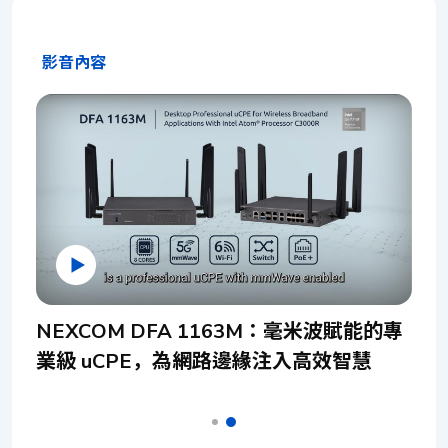
在專用硬體上執行的路由器、防火牆、加密等網路功能，能
的優質服務，例如流暢無礙的視訊會議，以及毫無延遲的網
Intel® 定向 I/O 虛擬化技術（VT-d）等，提供先進的技術和
以軟體形式部署於虛擬伺服器。 因此，通用客戶端設備
路研討會。 挑戰 通用客戶端設備（uCPE）如同一個強大的
處理能力，實現出色的連線能力、效能和高可用性。 Intel
（uCPE）將防火牆、路由器、無線閘道等傳統客戶端設備整
影音內容
多功能平台，讓服務供應商與系統整合商得以迅速部署各式
Atom® x7433RE 採用軟體驅動的 Intel® QuickAssist
合至單一白牌硬體，運行多個虛擬網路功能（VNF）。然
虛擬網路功能（VNF）及服務。這意味著，透過 uCPE，硬
Technology（Intel® QAT），與傳統處理器中基於硬體的
而，相較於專用設備，uCPE 的控制與靈活性仍受限於既有
體平台化身為共享的運算資源池，賦予網路功能虛擬化與協
Intel® QAT 相比，它提供了更高的靈活性。它可以根據網
的 IT 基礎設施連接範圍。 更棘手的是，國內城市、郊區與
作的無限可能。然而，不同 VNF 對資源的需求各異，一旦缺
路或應用程式的特定需求輕鬆更新、配置和擴展，而無需對
鄉村的 IT 基礎設施差異甚鉅，更遑論全球各地。儘管 IT 專
乏關鍵的硬體資源，勢必影響特定 VNF 的效能與效率。這也
硬體進行物理更改：安全修補程式、效能增強和新功能可以
業人員樂見 uCPE 帶來的成本效益與效率提升，他們仍需努
正是為何，若未預先部署具備 5G 網路能力的 uCPE，我們便
透過軟體更新及時推出。 NEXBOOT 是 NEXCOM 的專有
力克服蜂巢式網路在提供網路服務時所面臨的「世代差
難以期待 5G 網路服務能充分滿足使用者的需求。 專為 4G
故障轉移機制，具有額外的作業系統輪換（循環）、作業系
距」。 解鎖 5G 潛能：新漢突破性 uCPE 方案 新漢電腦最
網路建構的 uCPE，在面對 5G 應用時，往往顯得力不從心。
統恢復以及硬體/軟體診斷功能。作業系統故障轉移是使用單
新推出的 uCPE 產品 DTA 1164W，採用 Intel Atom®
所謂的 5G 網路能力，不僅僅是 uCPE 管理流量的極限，更
獨的物理儲存位置實施的，包括板載 eMMC 和 M.2 儲存。
C3000 Refresh（代號：Denverton-R）網路系統單晶片
在於其與 5G 通訊中其他設備協同運作的默契。此外，為了
DNA 140 提供兩種模式可供選擇：「動態模式」，當主要
（SoC），最高支援 16GB DDR4 ECC 記憶體與 8GB M.2
應對日益攀升的流量負載與虛擬化服務需求，有效管理 CPU
作業系統故障時，動態切換到黃金作業系統；以及「強制模
SATA 2242 Key M SSD。在連接埠方面，提供六個 1GbE
合
NEXCOM DFA 1163M：毫米波賦能的專
資源，也應被視為 uCPE 實現卓越 5G 連線的關鍵指標。 我
式」，使用閂鎖開關強制重新啟動到黃金作業系統以進行恢
RJ45 銅埠及兩個 1GbE SFP+ 光纖埠，並可選配前置八個
們提供的解決方案 為突破現有困境，新漢科技隆重推出新一
復或診斷。 在 DNA 140 上啟用 NEXBOOT 功能可實現不
業級 uCPE，為網路邊緣注入高效智慧
RJ45 銅埠。此外，DTA 1164W 還提供多項選配功能，包
代 uCPE 解決方案——nexCPE™ 系列。nexCPE™ 將多元硬
間斷的服務並防止停機，為營運奠定安全的基礎。此增值功
括透過 M.2 3042/3051 介面連接 4G LTE 或 5G（sub 6G）
體資源整合至單一系統，打造更全面的資源池，完美支援各
能增強了工廠環境中私有網路的整體穩定性，在這些環境
模組、用於 Wi-Fi 5 和 Wi-Fi 6 的 mini-PCIe 插槽，以及支援
式虛擬網路功能（VNF）的運行。該系列首款力作 DFA
中，存取物理裝置可能具有挑戰性，並確保了彈性且值得信
高達 30W（802.11at）的 PoE 功能，搭配 72W 54V PoE