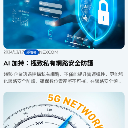
NEXCOM
2024/12/17
部落格
AI 加持：極致私有網路安全防護
趨勢 企業透過建構私有網路，不僅能提升營運彈性，更能強
化網路安全防護，確保數位資產堅不可摧。在網路安全領域
中，運用人工智慧（AI）對抗日益精進的網路攻擊已成為重
要趨勢。面對駭客不斷推陳出新的入侵手法，IT 團隊正積極
導入 AI 技術，打造更強大的數位安全防護網，以有效保護企
業的寶貴資產。 人工智慧（AI）系統在網路安全領域展現
卓越能力，能精準識別並分類敏感資訊、深入檢查網路封包
與流量模式、即時監控資料流、迅速偵測異常行為，並主動